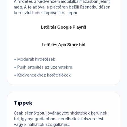
A hirdetés a Kedvencem mobilalkalmazásban jelent
meg. A feladóval a piactéren belüli üzenetküldésen
keresztül tudsz kapcsolatba lépni.
Letöltés Google Playről
Letöltés App Store-ból
• Moderált hirdetések
• Push értesítés az üzenetekre
• Kedvencekhez kötött fiókok
Tippek
Csak ellenőrzött, jóváhagyott hirdetések kerülnek
fel, így nyugodtabban cserélhettek felszerelést
vagy kínálhattok szolgáltatást.