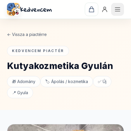
kedvencem
← Vissza a piactérre
KEDVENCEM PIACTÉR
Kutyakozmetika Gyulán
🎁 Adomány
🏷️ Ápolás / kozmetika
✅ Új
📍 Gyula