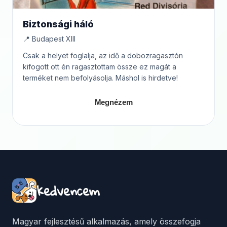
Biztonsági háló
📍 Budapest XIII
Csak a helyet foglalja, az idő a dobozragasztón
kifogott ott én ragasztottam össze ez magát a
terméket nem befolyásolja. Máshol is hirdetve!
Megnézem
kedvencem
Magyar fejlesztésű alkalmazás, amely összefogja