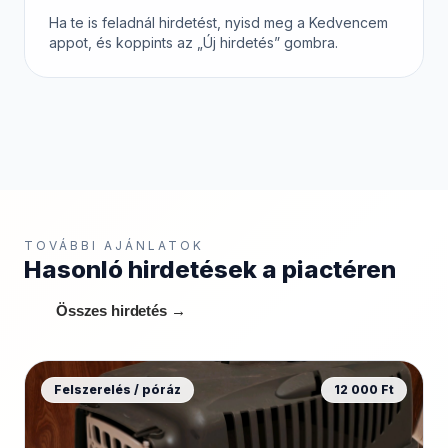
Ha te is feladnál hirdetést, nyisd meg a Kedvencem
appot, és koppints az „Új hirdetés” gombra.
TOVÁBBI AJÁNLATOK
Hasonló hirdetések a piactéren
Összes hirdetés →
Felszerelés / póráz
12 000 Ft