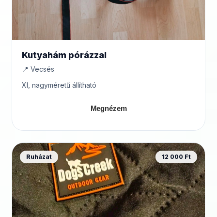
Kutyahám pórázzal
📍 Vecsés
Xl, nagyméretű állítható
Megnézem
Ruházat
12 000 Ft