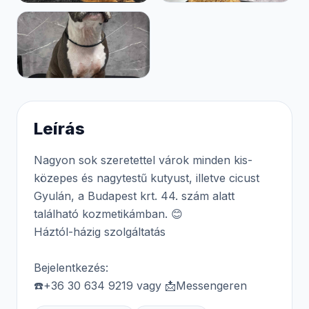
Leírás
Nagyon sok szeretettel várok minden kis-
közepes és nagytestű kutyust, illetve cicust
Gyulán, a Budapest krt. 44. szám alatt
található kozmetikámban. 😊
Háztól-házig szolgáltatás
Bejelentkezés:
☎️+36 30 634 9219 vagy 📩Messengeren