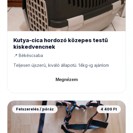
Kutya-cica hordozó közepes testű
kiskedvencnek
📍 Békéscsaba
Teljesen újszerű, kiváló állapotú. 14kg-ig ajánlom
Megnézem
Felszerelés / póráz
4 400 Ft