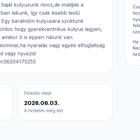
. Saját kutyusunk nincs,de imádják a
Csa
zban lakunk, így csak kisebb testű
hir
nyu
a. Egy barátnőm kutyusára szoktunk
fel
 Fontos hogy gyerekcentrikus kutyus legyen,
szo
st amikor ő is éppen nálunk van.
Ha 
lommal,ha nyaralás vagy egyéb elfoglaltság
Ked
ád vagy nyuszid
hir
em:06204175253
Feladás ideje
2026.06.03.
A hirdetés még élő