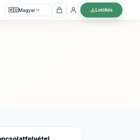
🇭🇺
Letöltés
Magyar
pcsolatfelvétel