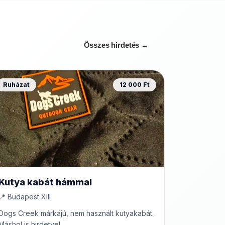
Összes hirdetés →
Ruházat
12 000 Ft
Kutya kabát hámmal
📍 Budapest XIII
Dogs Creek márkájú, nem használt kutyakabát.
Máshol is hirdetve!