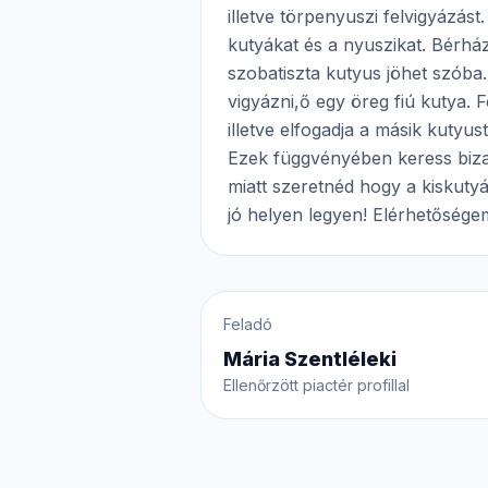
illetve törpenyuszi felvigyázást
kutyákat és a nyuszikat. Bérhá
szobatiszta kutyus jöhet szób
vigyázni,ő egy öreg fiú kutya.
illetve elfogadja a másik kutyu
Ezek függvényében keress biza
miatt szeretnéd hogy a kiskuty
jó helyen legyen! Elérhetőség
Feladó
Mária Szentléleki
Ellenőrzött piactér profillal