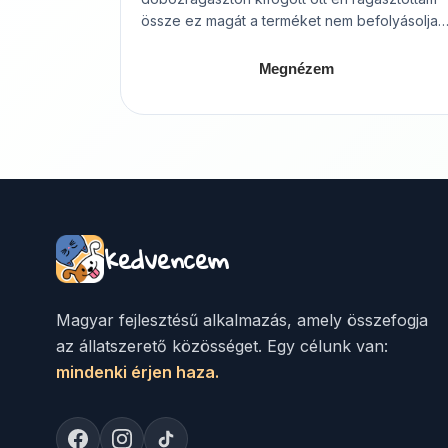
össze ez magát a terméket nem befolyásolja.
Máshol is hirdetve!
Megnézem
kedvencem
Magyar fejlesztésű alkalmazás, amely összefogja
az állatszerető közösséget. Egy célunk van:
mindenki érjen haza.