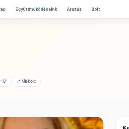
kép
Együttműködéseink
Árazás
Bolt
✅ Új
📍 Miskolc
Ka