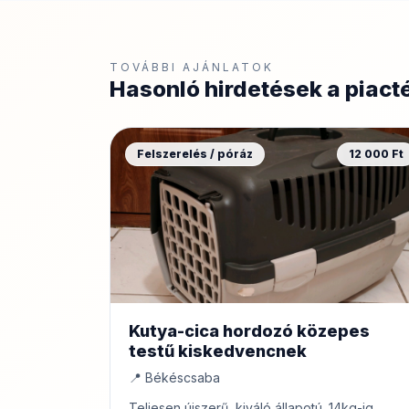
TOVÁBBI AJÁNLATOK
Hasonló hirdetések a piact
Felszerelés / póráz
12 000 Ft
Kutya-cica hordozó közepes
testű kiskedvencnek
📍 Békéscsaba
Teljesen újszerű, kiváló állapotú. 14kg-ig