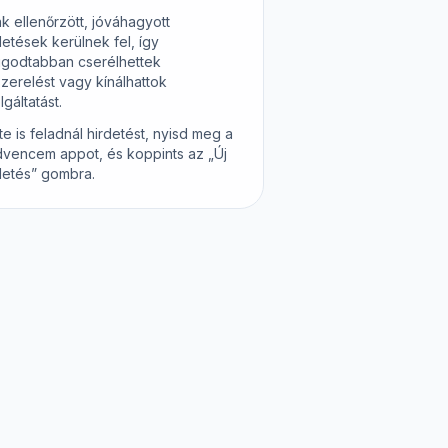
k ellenőrzött, jóváhagyott
detések kerülnek fel, így
godtabban cserélhettek
szerelést vagy kínálhattok
lgáltatást.
te is feladnál hirdetést, nyisd meg a
vencem appot, és koppints az „Új
detés” gombra.