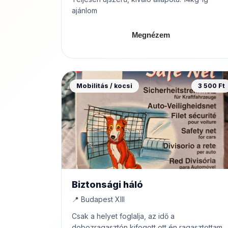
ajánlom
Megnézem
Mobilitás / kocsi
3 500 Ft
Biztonsági háló
📍 Budapest XIII
Csak a helyet foglalja, az idő a
dobozragasztón kifogott ott én ragasztottam