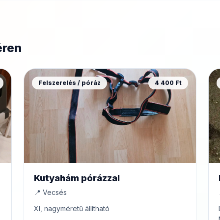
éren
Felszerelés / póráz
4 400 Ft
Kutyahám pórázzal
📍 Vecsés
Xl, nagyméretű állítható