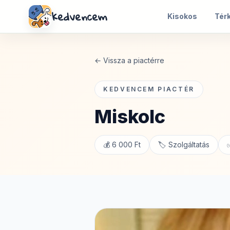
kedvencem
Kisokos
Tér
← Vissza a piactérre
KEDVENCEM PIACTÉR
Miskolc
💰 6 000 Ft
🏷️ Szolgáltatás