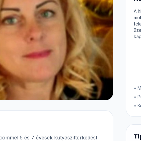
A h
mob
fel
üze
kap
• M
• P
• K
Ti
cömmel 5 és 7 évesek kutyaszitterkedést