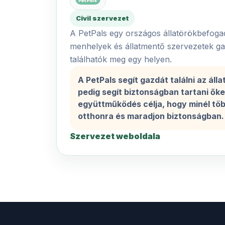
Civil szervezet
A PetPals egy országos állatörökbefogad
menhelyek és állatmentő szervezetek gaz
találhatók meg egy helyen.
A PetPals segít gazdát találni az ál
pedig segít biztonságban tartani őke
együttműködés célja, hogy minél több
otthonra és maradjon biztonságban.
Szervezet weboldala