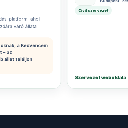
Budapest, Pe
Civil szervezet
ási platform, ahol
dára váró állatai
latoknak, a Kedvencem
t – az
 állat találjon
Szervezet weboldala