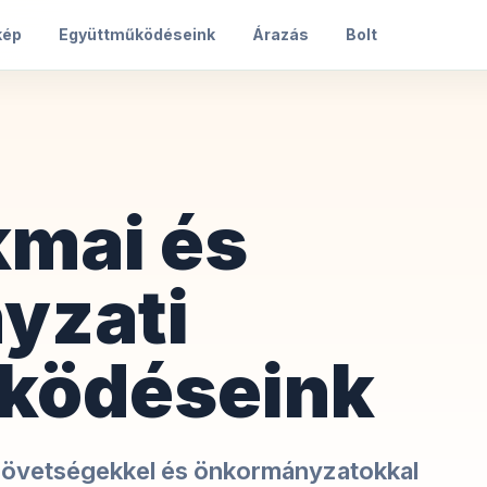
kép
Együttműködéseink
Árazás
Bolt
kmai és
yzati
ködéseink
szövetségekkel és önkormányzatokkal