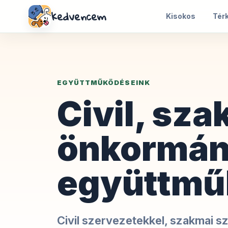
kedvencem
Kisokos
Tér
EGYÜTTMŰKÖDÉSEINK
Civil, sza
önkormán
együttmű
Civil szervezetekkel, szakmai 