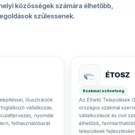
 helyi közösségek számára élhetőbb,
megoldások szülessenek.
ÉTOSZ
Szakmai szövetség
építéssel, illusztrációk
Az Élhető Települések 
foglalkozó vállalkozás.
országos szakmai szerv
arculattervezés, nyomdai
vállalkozások és civil s
dern, felhasználóbarát
élhetőbb, fenntartható
települések fejlesztéséér