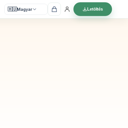
🇭🇺
Letöltés
Magyar