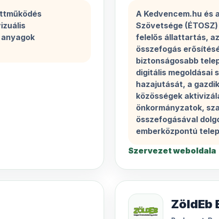
üttműködés
A Kedvencem.hu és a
izuális
Szövetsége (ÉTOSZ) 
i anyagok
felelős állattartás, 
összefogás erősítésé
biztonságosabb tele
digitális megoldásai 
hazajutását, a gazdik
közösségek aktivizál
önkormányzatok, sza
összefogásával dolgo
emberközpontú telepü
Szervezet weboldala
ZöldEb 