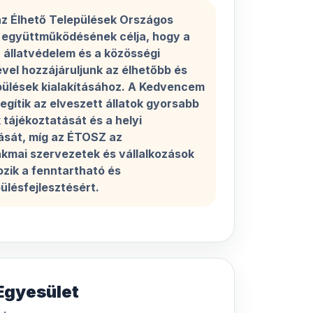
z Élhető Települések Országos
együttműködésének célja, hogy a
az állatvédelem és a közösségi
vel hozzájáruljunk az élhetőbb és
pülések kialakításához. A Kedvencem
segítik az elveszett állatok gyorsabb
 tájékoztatását és a helyi
ását, míg az ÉTOSZ az
kmai szervezetek és vállalkozások
zik a fenntartható és
lésfejlesztésért.
Egyesület