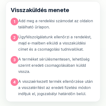
Visszaküldés menete
Add meg a rendelési számodat az oldalon
1
található űrlapon.
Ügyfélszolgálatunk ellenőrzi a rendelést,
2
majd e-mailben elküldi a visszaküldési
címet és a csomagolási tudnivalókat.
A terméket sérülésmentesen, lehetőség
3
szerint eredeti csomagolásában küldd
vissza.
A visszaérkezett termék ellenőrzése után
4
a visszatérítést az eredeti fizetési módon
indítjuk el, jogszabályi határidőn belül.