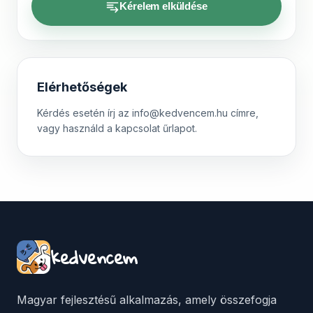
Kérelem elküldése
Elérhetőségek
Kérdés esetén írj az info@kedvencem.hu címre,
vagy használd a kapcsolat űrlapot.
kedvencem
Magyar fejlesztésű alkalmazás, amely összefogja