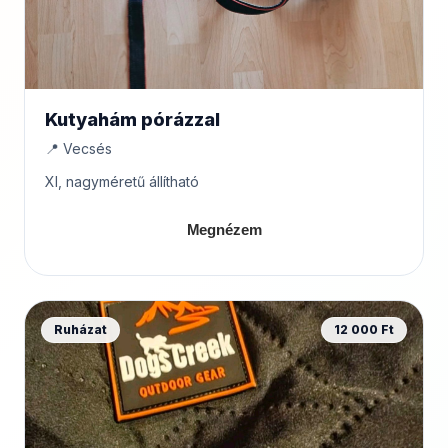
Kutyahám pórázzal
📍 Vecsés
Xl, nagyméretű állítható
Megnézem
Ruházat
12 000 Ft