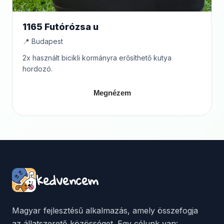
1165 Futórózsa u
📍 Budapest
2x használt bicikli kormányra erősíthető kutya
hordozó.
Megnézem
kedvencem
Magyar fejlesztésű alkalmazás, amely összefogja
az állatszerető közösséget. Egy célunk van: