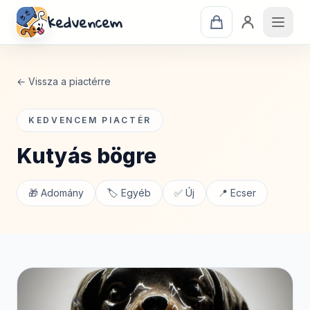
kedvencem
← Vissza a piactérre
KEDVENCEM PIACTÉR
Kutyás bögre
🎁 Adomány
🏷️ Egyéb
✅ Új
📍 Ecser