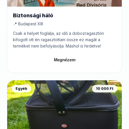
Biztonsági háló
📍 Budapest XIII
Csak a helyet foglalja, az idő a dobozragasztón
kifogott ott én ragasztottam össze ez magát a
terméket nem befolyásolja. Máshol is hirdetve!
Megnézem
Egyéb
10 000 Ft