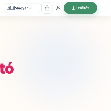
🇭🇺
Letöltés
Magyar
tó