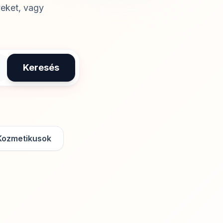
yeket, vagy
Keresés
Kozmetikusok