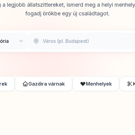
 a legjobb állatszittereket, ismerd meg a helyi menhel
fogadj örökbe egy új családtagot.
erek
Gazdira várnak
Menhelyek