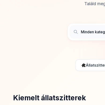
Találd meg
Állatszitt
Kiemelt állatszitterek