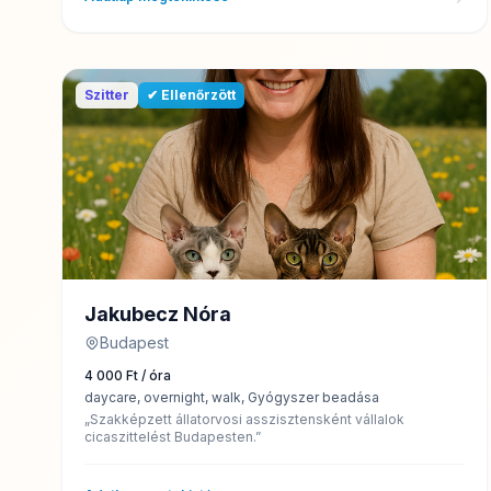
Szitter
✔ Ellenőrzött
Jakubecz Nóra
Budapest
4 000 Ft / óra
daycare, overnight, walk, Gyógyszer beadása
„Szakképzett állatorvosi asszisztensként vállalok
cicaszittelést Budapesten.”