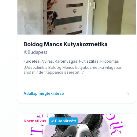
Boldog Mancs Kutyakozmetika
Budapest
Fürdetés, Nyírás, Karomvágás, Fültisztítás, Filcbontás
„Üdvözlünk a Boldog Mancs kutyakozmetika világában,
ahol minden tappancs szeretet…”
→
Adatlap megtekintése
Kozmetikus
✔ Ellenőrzött