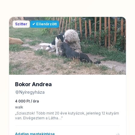
Szitter
✔ Ellenőrzött
Bokor Andrea
Nyíregyháza
4 000 Ft / óra
walk
„Sziasztok! Több mint 20 éve kutyázok, jelenleg 12 kutyám
van. Elvégeztem a Látha…”
→
Adatlap megtekintése