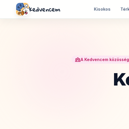
kedvencem
Kisokos
Tér
A Kedvencem közösség
K