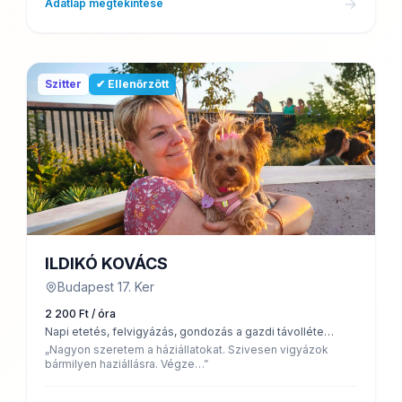
→
Adatlap megtekintése
Szitter
✔ Ellenőrzött
ILDIKÓ KOVÁCS
Budapest 17. Ker
2 200 Ft / óra
Napi etetés, felvigyázás, gondozás a gazdi távolléte
esetén az állat saját jól megszokott helyén.
„Nagyon szeretem a háziállatokat. Szivesen vigyázok
bármilyen haziállásra. Végze…”