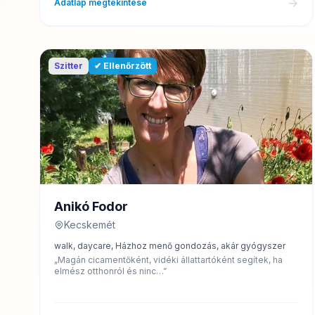
→
Adatlap megtekintése
Szitter
✔ Ellenőrzött
Anikó Fodor
Kecskemét
walk, daycare, Házhoz menő gondozás, akár gyógyszer
„Magán cicamentőként, vidéki állattartóként segítek, ha
elmész otthonról és ninc…”