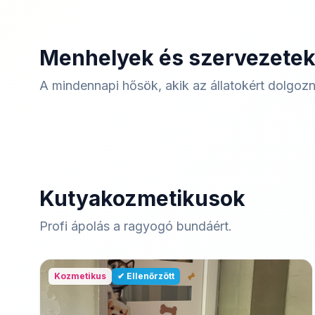
Menhelyek és szervezete
A mindennapi hősök, akik az állatokért dolgoz
Kutyakozmetikusok
Profi ápolás a ragyogó bundáért.
Kozmetikus
✔ Ellenőrzött