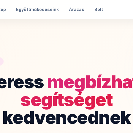
kép
Együttműködéseink
Árazás
Bolt
eress
megbízha
segítséget
kedvencednek