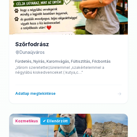
Szőrfodrász
Dunaújváros
Fürdetés, Nyírás, Karomvágás, Fültisztítás, Filcbontás
„Várom szeretettel,türelemmel ,szakértelemmel a
négylábú kiskedvenceket ( kutya,c…”
→
Adatlap megtekintése
Kozmetikus
✔ Ellenőrzött