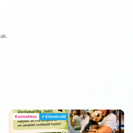
k
nak.
Kozmetikus
✔ Ellenőrzött