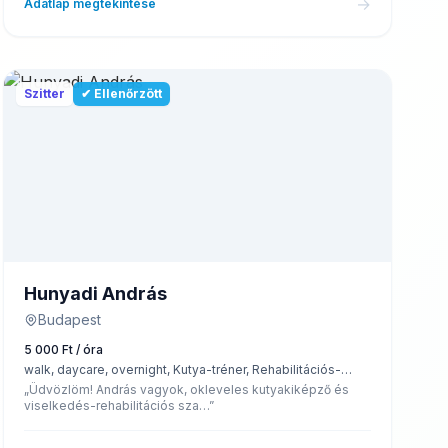
→
Adatlap megtekintése
Szitter
✔ Ellenőrzött
Hunyadi András
Budapest
5 000 Ft / óra
walk, daycare, overnight, Kutya-tréner, Rehabilitációs-
kutyakiképző, 0-24 felügyelet, látogatás, Gyógyszer
„Üdvözlöm! András vagyok, okleveles kutyakiképző és
beadás
viselkedés-rehabilitációs sza…”