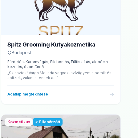
Spitz Grooming Kutyakozmetika
Budapest
Fürdetés, Karomvágás, Filcbontás, Fültisztítás, alopécia
kezelés, ózon fürdő
„Sziasztok! Varga Melinda vagyok, szívügyem a pomik és
spitzek, valamint ennek a…”
→
Adatlap megtekintése
Kozmetikus
✔ Ellenőrzött