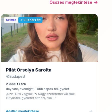
→
Összes megtekintése
Szitter
✔ Ellenőrzött
Pilát Orsolya Sarolta
Budapest
2 000 Ft / óra
daycare, overnight, Több napos felügyelet
„Szia, Orsi vagyok! 🐾 Nagy szeretettel vállalok
kutyusfelügyeletet otthoni, csal…”
→
Adatlap megtekintése