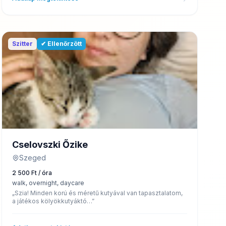
Szitter
✔ Ellenőrzött
Cselovszki Őzike
Szeged
2 500 Ft / óra
walk, overnight, daycare
„Szia! Minden korú és méretű kutyával van tapasztalatom,
a játékos kölyökkutyáktó…”