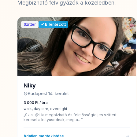
Megbízható felvigyázók a közeledben.
Szitter
✔ Ellenőrzött
Niky
Budapest 14. kerület
3 000 Ft / óra
walk, daycare, overnight
„Szia! 😊 Ha megbízható és felelősségteljes szittert
keresel a kutyusodnak, megta…”
→
Adatlap megtekintése