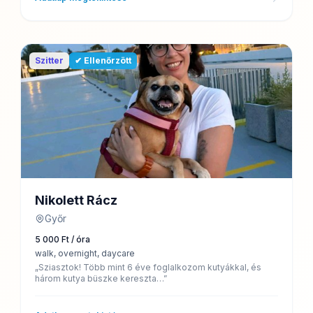
Szitter
✔ Ellenőrzött
Nikolett Rácz
Győr
5 000 Ft / óra
walk, overnight, daycare
„Sziasztok! Több mint 6 éve foglalkozom kutyákkal, és
három kutya büszke kereszta…”