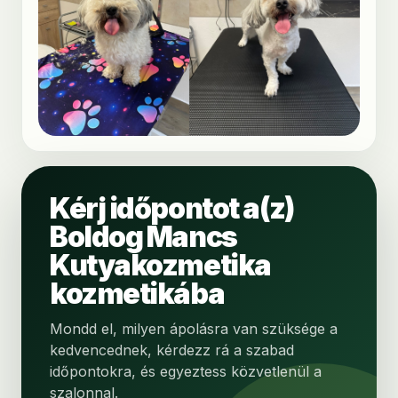
Kérj időpontot a(z)
Boldog Mancs
Kutyakozmetika
kozmetikába
Mondd el, milyen ápolásra van szüksége a
kedvencednek, kérdezz rá a szabad
időpontokra, és egyeztess közvetlenül a
szalonnal.