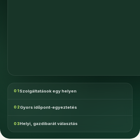
Szolgáltatások egy helyen
01
Gyors időpont-egyeztetés
02
Helyi, gazdibarát választás
03