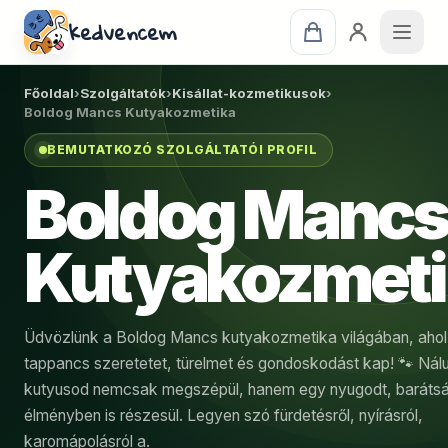
kedvencem
Főoldal
›
Szolgáltatók
›
Kisállat-kozmetikusok
›
Boldog Mancs Kutyakozmetika
BEMUTATKOZÓ SZOLGÁLTATÓI PROFIL
Boldog Mancs
Kutyakozmeti
Üdvözlünk a Boldog Mancs kutyakozmetika világában, ahol
tappancs szeretetet, türelmet és gondoskodást kap! 🐾 Nál
kutyusod nemcsak megszépül, hanem egy nyugodt, baráts
élményben is részesül. Legyen szó fürdetésről, nyírásról,
karomápolásról a.