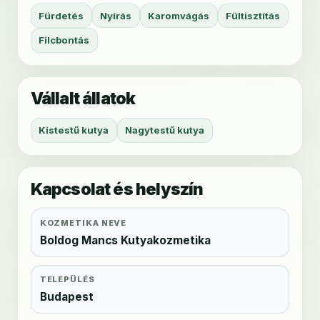
Fürdetés
Nyírás
Karomvágás
Fültisztítás
Filcbontás
Vállalt állatok
Kistestű kutya
Nagytestű kutya
Kapcsolat és helyszín
KOZMETIKA NEVE
Boldog Mancs Kutyakozmetika
TELEPÜLÉS
Budapest