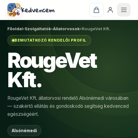
kedvencem
Főoldal
›
Szolgáltatók
›
Állatorvosok
›
RougeVet Kft.
BEMUTATKOZÓ RENDELŐI PROFIL
RougeVet
Kft.
RougeVet Kft. állatorvosi rendelő Alsónémedi városában
— szakértő ellátás és gondoskodó segítség kedvenced
egészségéért.
Alsónémedi