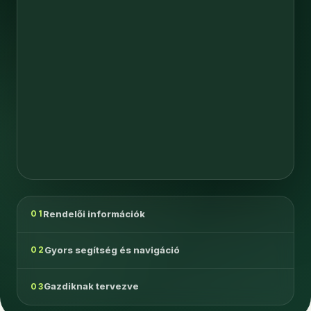
Rendelői információk
01
Gyors segítség és navigáció
02
Gazdiknak tervezve
03