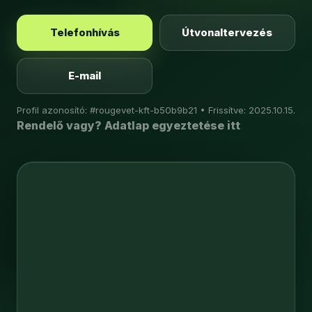
Telefonhívás
Útvonaltervezés
E-mail
Profil azonosító: #rougevet-kft-b50b9b21 • Frissítve: 2025.10.15.
Rendelő vagy? Adatlap egyeztetése itt