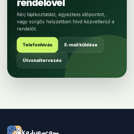
rendelővel
Kérj tájékoztatást, egyeztess időpontot,
vagy sürgős helyzetben hívd közvetlenül a
rendelőt.
Telefonhívás
E-mail küldése
Útvonaltervezés
kedvencem