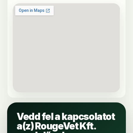
Vedd fel a kapcsolatot
a(z) RougeVet Kft.