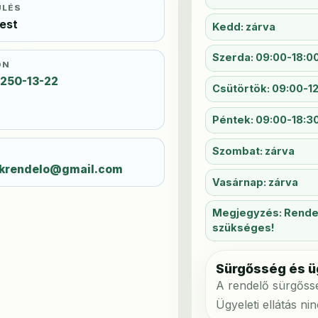
ÜLÉS
est
Kedd: zárva
Szerda: 09:00-18:0
ON
/250-13-22
Csütörtök: 09:00-1
Péntek: 09:00-18:3
Szombat: zárva
L
krendelo@gmail.com
Vasárnap: zárva
Megjegyzés: Rendelé
szükséges!
Sürgősség és ü
A rendelő sürgősség
Ügyeleti ellátás ni