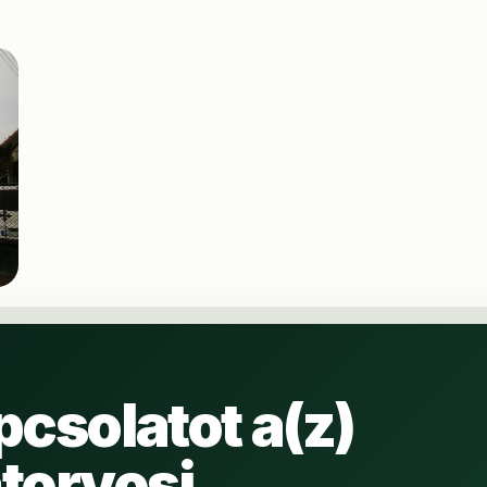
pcsolatot a(z)
torvosi