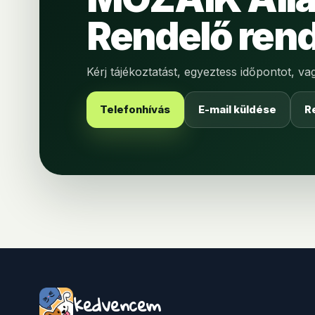
Rendelő rend
Kérj tájékoztatást, egyeztess időpontot, v
Telefonhívás
E-mail küldése
R
kedvencem