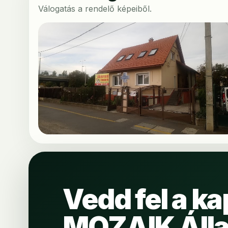
Válogatás a rendelő képeiből.
Vedd fel a ka
MOZAIK Álla