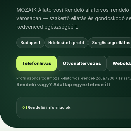
MOZAIK Állatorvosi Rendelő állatorvosi rendelő
városában — szakértő ellátás és gondoskodó s
kedvenced egészségéért.
Budapest
Hitelesített profil
Sürgősségi ellátás
Telefonhívás
Útvonaltervezés
Webolda
Profil azonosító: #mozaik-llatorvosi-rendel-2c6a7236 • Frissítv
Rendelő vagy? Adatlap egyeztetése itt
Rendelői információk
01