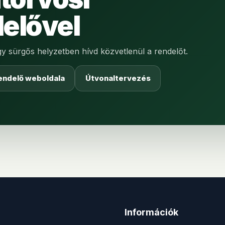
elővel
agy sürgős helyzetben hívd közvetlenül a rendelőt.
endelő weboldala
Útvonaltervezés
Információk