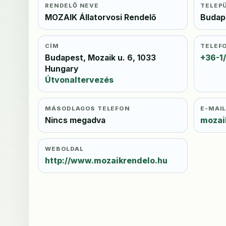
RENDELŐ NEVE
TELEP
MOZAIK Állatorvosi Rendelő
Budap
CÍM
TELEF
Budapest, Mozaik u. 6, 1033
+36-1
Hungary
Útvonaltervezés
MÁSODLAGOS TELEFON
E-MAI
Nincs megadva
mozai
WEBOLDAL
http://www.mozaikrendelo.hu