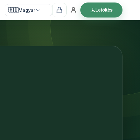
🇭🇺
Letöltés
Magyar