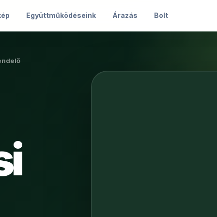
kép
Együttműködéseink
Árazás
Bolt
endelő
si