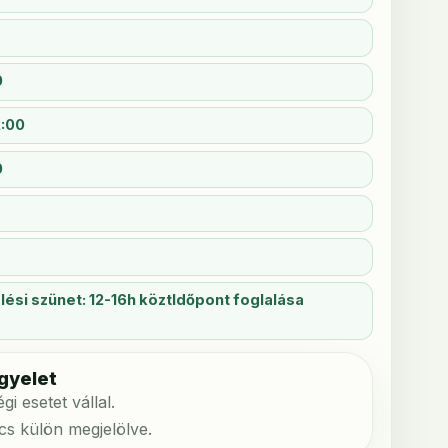
0
2:00
0
si szünet: 12-16h köztIdőpont foglalása
gyelet
i esetet vállal.
ncs külön megjelölve.