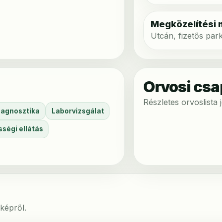
Megközelítési
Utcán, fizetős par
Orvosi csa
Részletes orvoslista
iagnosztika
Laborvizsgálat
ségi ellátás
képről.