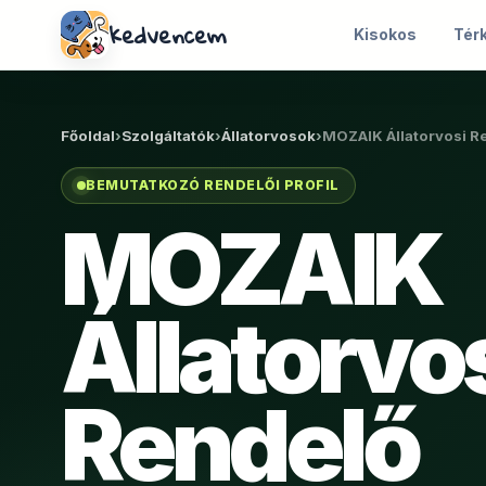
kedvencem
Kisokos
Tér
Főoldal
›
Szolgáltatók
›
Állatorvosok
›
MOZAIK Állatorvosi R
BEMUTATKOZÓ RENDELŐI PROFIL
MOZAIK
Állatorvo
Rendelő