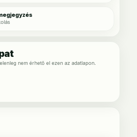
 megjegyzés
kolás
pat
 jelenleg nem érhető el ezen az adatlapon.