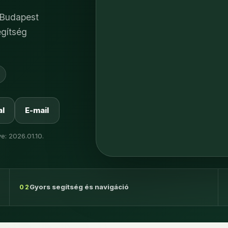
 Budapest
egítség
l
E-mail
e: 2026.01.10.
Gyors segítség és navigáció
02