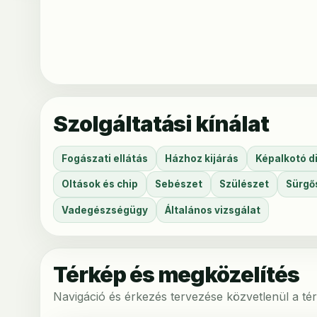
Szolgáltatási kínálat
Fogászati ellátás
Házhoz kijárás
Képalkotó d
Oltások és chip
Sebészet
Szülészet
Sürgős
Vadegészségügy
Általános vizsgálat
Térkép és megközelítés
Navigáció és érkezés tervezése közvetlenül a tér