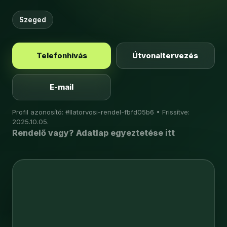
Szeged
Telefonhívás
Útvonaltervezés
E-mail
Profil azonosító: #llatorvosi-rendel-fbfd05b6 • Frissítve:
2025.10.05.
Rendelő vagy? Adatlap egyeztetése itt