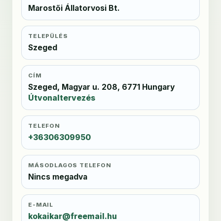
Marostői Állatorvosi Bt.
TELEPÜLÉS
Szeged
CÍM
Szeged, Magyar u. 208, 6771 Hungary
Útvonaltervezés
TELEFON
+36306309950
MÁSODLAGOS TELEFON
Nincs megadva
E-MAIL
kokaikar@freemail.hu