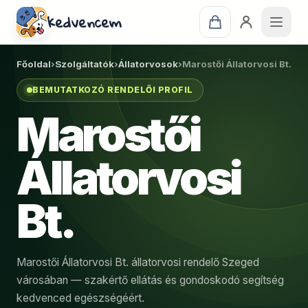
kedvencem
Főoldal
›
Szolgáltatók
›
Állatorvosok
›
Marostői Állatorvosi Bt.
BEMUTATKOZÓ RENDELŐI PROFIL
Marostői
Állatorvosi
Bt.
Marostői Állatorvosi Bt. állatorvosi rendelő Szeged
városában — szakértő ellátás és gondoskodó segítség
kedvenced egészségéért.