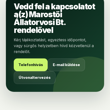
Vedd fel a kapcsolatot
a(z) Marostői
Állatorvosi Bt.
rendelővel
Kérj tájékoztatást, egyeztess időpontot,
vagy sürgős helyzetben hívd közvetlenül a
rendelőt.
Telefonhívás
E-mail küldése
Útvonaltervezés