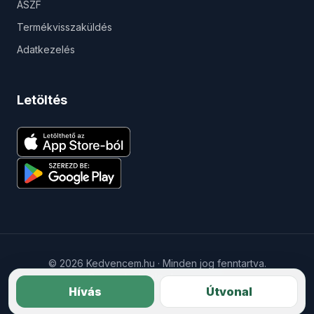
ÁSZF
Termékvisszaküldés
Adatkezelés
Letöltés
© 2026 Kedvencem.hu · Minden jog fenntartva.
Gyermekvédelem
Impresszum
Hívás
Útvonal