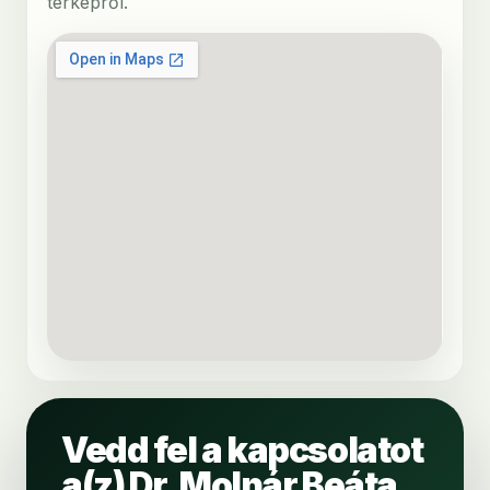
térképről.
Vedd fel a kapcsolatot
a(z) Dr. Molnár Beáta