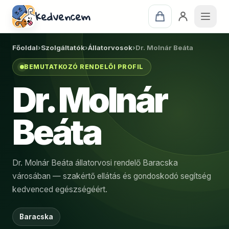
kedvencem
Főoldal
›
Szolgáltatók
›
Állatorvosok
›
Dr. Molnár Beáta
BEMUTATKOZÓ RENDELŐI PROFIL
Dr. Molnár
Beáta
Dr. Molnár Beáta állatorvosi rendelő Baracska
városában — szakértő ellátás és gondoskodó segítség
kedvenced egészségéért.
Baracska