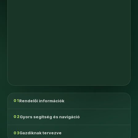
Rendelői információk
01
Gyors segítség és navigáció
02
Gazdiknak tervezve
03