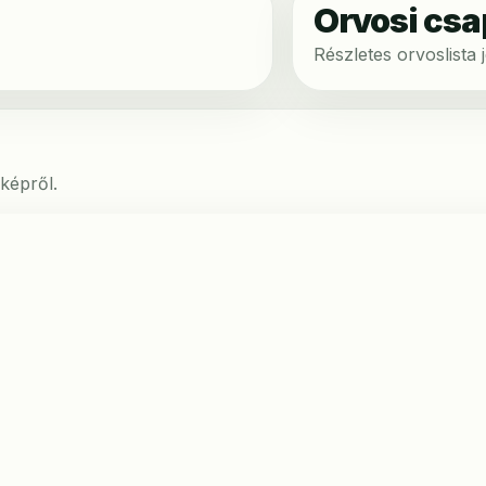
Orvosi csa
Részletes orvoslista
képről.