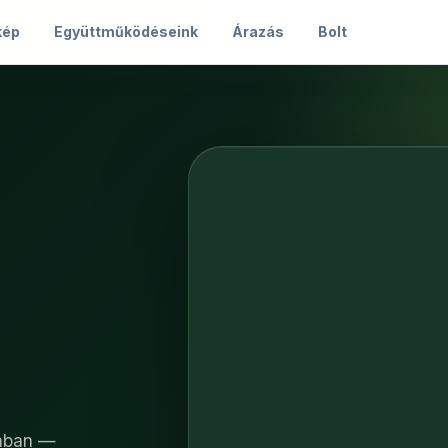
kép
Együttműködéseink
Árazás
Bolt
sában —