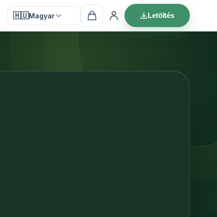
🇭🇺
Letöltés
Magyar