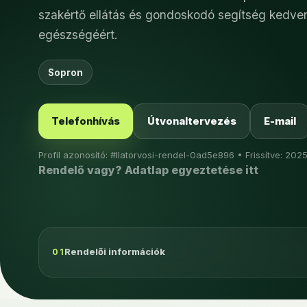
szakértő ellátás és gondoskodó segítség kedv
egészségéért.
Sopron
Telefonhívás
Útvonaltervezés
E-mail
Profil azonosító: #llatorvosi-rendel-0ad5e896 • Frissítve: 2025
Rendelő vagy? Adatlap egyeztetése itt
Rendelői információk
01