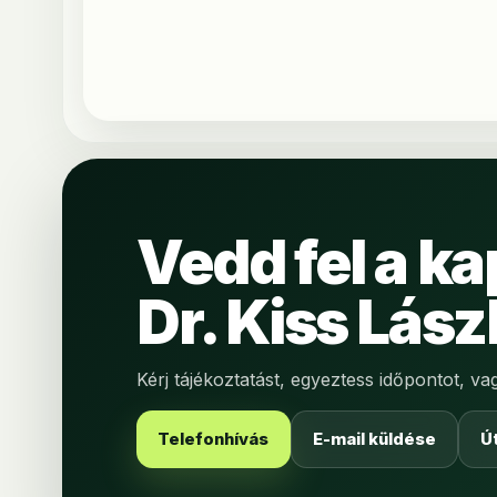
Vedd fel a ka
Dr. Kiss Lász
Kérj tájékoztatást, egyeztess időpontot, v
Telefonhívás
E-mail küldése
Ú