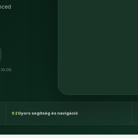
enced
.10.05.
Gyors segítség és navigáció
02