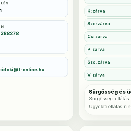
ÜLÉS
n
K: zárva
Sze: zárva
ON
9388278
Cs: zárva
P: zárva
Szo: zárva
L
acidoki@t-online.hu
V: zárva
Sürgősség és ü
Sürgősségi ellátás
Ügyeleti ellátás ni