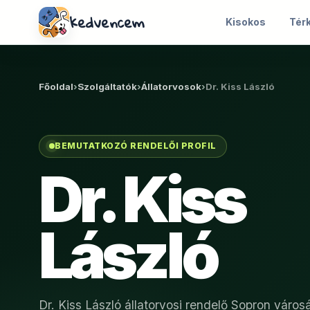
kedvencem
Kisokos
Tér
Főoldal
›
Szolgáltatók
›
Állatorvosok
›
Dr. Kiss László
BEMUTATKOZÓ RENDELŐI PROFIL
Dr. Kiss
László
Dr. Kiss László állatorvosi rendelő Sopron váro