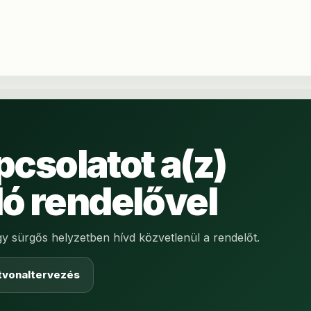
pcsolatot a(z)
ló rendelővel
agy sürgős helyzetben hívd közvetlenül a rendelőt.
tvonaltervezés