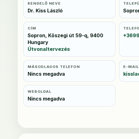
RENDELŐ NEVE
TELEP
Dr. Kiss László
Sopro
CÍM
TELEF
Sopron, Kőszegi út 59-q, 9400
+369
Hungary
Útvonaltervezés
MÁSODLAGOS TELEFON
E-MAI
Nincs megadva
kissl
WEBOLDAL
Nincs megadva