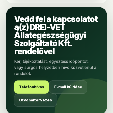
Vedd fel a kapcsolatot
a(z) DREI-VET
Állategészségügyi
Szolgáltató Kft.
rendelővel
Kérj tájékoztatást, egyeztess időpontot,
vagy sürgős helyzetben hívd közvetlenül a
rendelőt.
Telefonhívás
E-mail küldése
Útvonaltervezés