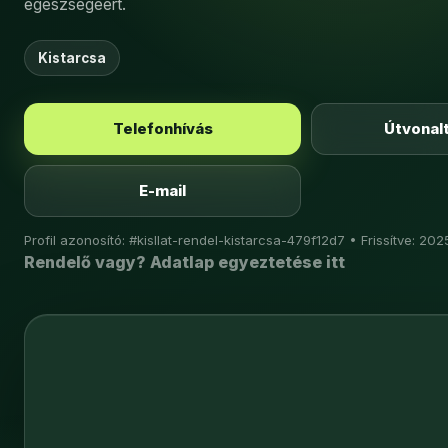
egészségéért.
Kistarcsa
Telefonhívás
Útvonal
E-mail
Profil azonosító: #kisllat-rendel-kistarcsa-479f12d7 • Frissítve: 202
Rendelő vagy? Adatlap egyeztetése itt