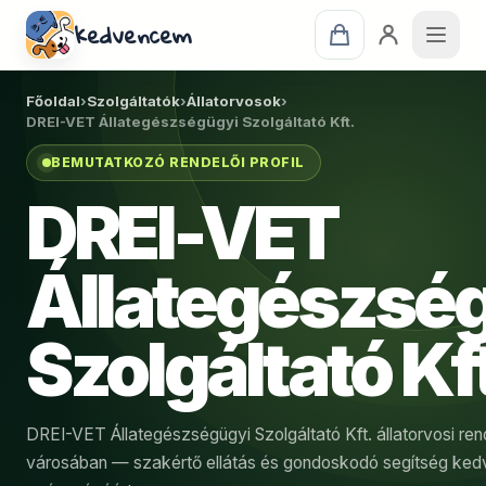
kedvencem
Főoldal
›
Szolgáltatók
›
Állatorvosok
›
DREI-VET Állategészségügyi Szolgáltató Kft.
BEMUTATKOZÓ RENDELŐI PROFIL
DREI-VET
Állategészsé
Szolgáltató Kf
DREI-VET Állategészségügyi Szolgáltató Kft. állatorvosi ren
városában — szakértő ellátás és gondoskodó segítség ke