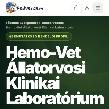
kedvencem
Főoldal
›
Szolgáltatók
›
Állatorvosok
›
Hemo-Vet Állatorvosi Klinikai Laboratórium
BEMUTATKOZÓ RENDELŐI PROFIL
Hemo-Vet
Állatorvosi
Klinikai
Laboratórium