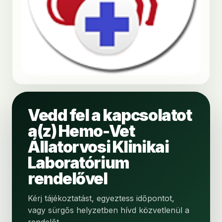
Vedd fel a kapcsolatot
a(z) Hemo-Vet
Állatorvosi Klinikai
Laboratórium
rendelővel
Kérj tájékoztatást, egyeztess időpontot,
vagy sürgős helyzetben hívd közvetlenül a