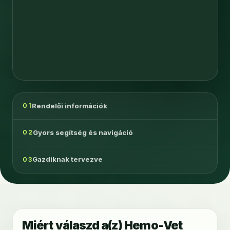
Rendelői információk
01
Gyors segítség és navigáció
02
Gazdiknak tervezve
03
Miért válaszd a(z) Hemo-Vet