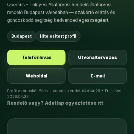
Quercus - Tölgyesi Állatorvosi Rendelő állatorvosi
rendelő Budapest városában — szakértő ellátás és
gondoskodó segítség kedvenced egészségéért.
Budapest
Hitelesített profil
Telefonhívás
Útvonaltervezés
Weboldal
E-mail
Profil azonosító: #flris-llatorvosi-rendel-d4b14c28 • Frissítve:
2026.04.29.
Rendelő vagy? Adatlap egyeztetése itt