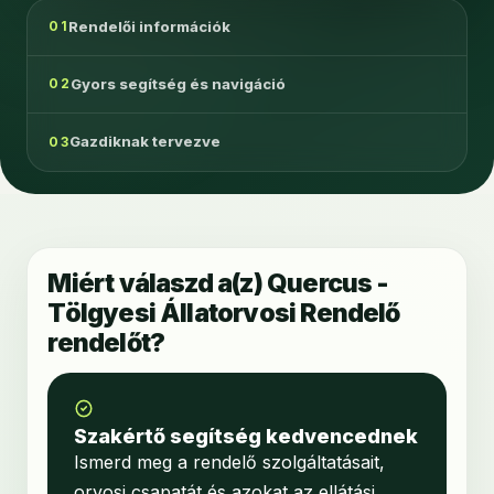
Rendelői információk
01
Gyors segítség és navigáció
02
Gazdiknak tervezve
03
Miért válaszd a(z) Quercus -
Tölgyesi Állatorvosi Rendelő
rendelőt?
Szakértő segítség kedvencednek
Ismerd meg a rendelő szolgáltatásait,
orvosi csapatát és azokat az ellátási