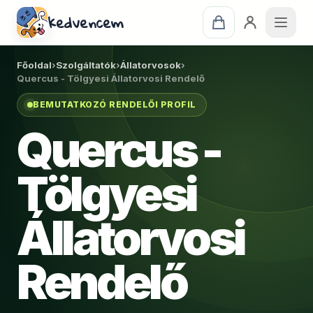
kedvencem
Főoldal
›
Szolgáltatók
›
Állatorvosok
›
Quercus - Tölgyesi Állatorvosi Rendelő
BEMUTATKOZÓ RENDELŐI PROFIL
Quercus -
Tölgyesi
Állatorvosi
Rendelő