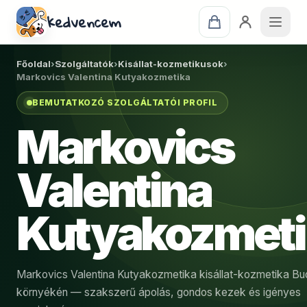
kedvencem
Főoldal
›
Szolgáltatók
›
Kisállat-kozmetikusok
›
Markovics Valentina Kutyakozmetika
BEMUTATKOZÓ SZOLGÁLTATÓI PROFIL
Markovics
Valentina
Kutyakozmeti
Markovics Valentina Kutyakozmetika kisállat-kozmetika B
környékén — szakszerű ápolás, gondos kezek és igényes