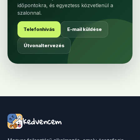
időpontokra, és egyeztess közvetlenül a
szalonnal.
Telefonhívás
E-mail küldése
Útvonaltervezés
kedvencem