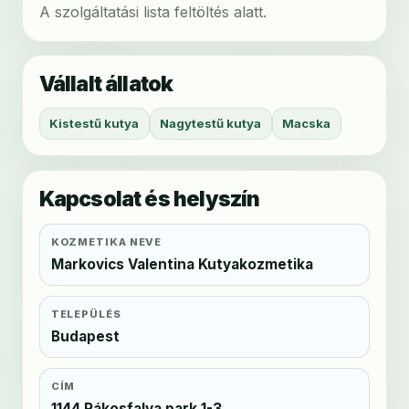
A szolgáltatási lista feltöltés alatt.
Vállalt állatok
Kistestű kutya
Nagytestű kutya
Macska
Kapcsolat és helyszín
KOZMETIKA NEVE
Markovics Valentina Kutyakozmetika
TELEPÜLÉS
Budapest
CÍM
1144 Rákosfalva park 1-3