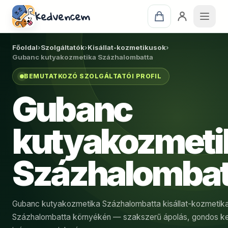
kedvencem
Főoldal
›
Szolgáltatók
›
Kisállat-kozmetikusok
›
Gubanc kutyakozmetika Százhalombatta
BEMUTATKOZÓ SZOLGÁLTATÓI PROFIL
Gubanc
kutyakozmeti
Százhalombat
Gubanc kutyakozmetika Százhalombatta kisállat-kozmetik
Százhalombatta környékén — szakszerű ápolás, gondos k