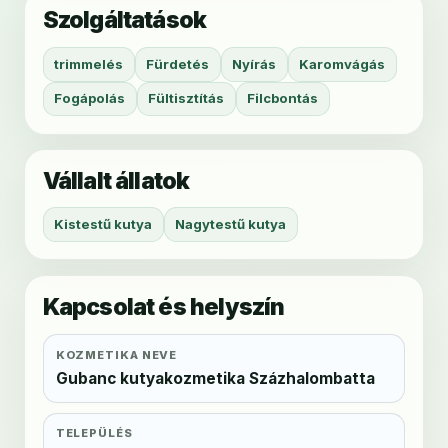
Szolgáltatások
trimmelés
Fürdetés
Nyírás
Karomvágás
Fogápolás
Fültisztítás
Filcbontás
Vállalt állatok
Kistestű kutya
Nagytestű kutya
Kapcsolat és helyszín
KOZMETIKA NEVE
Gubanc kutyakozmetika Százhalombatta
TELEPÜLÉS