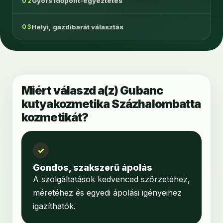
Gyors időpont-egyeztetés
02
Helyi, gazdibarát választás
03
Miért válaszd a(z) Gubanc
kutyakozmetika Százhalombatta
kozmetikát?
✓
Gondos, szakszerű ápolás
A szolgáltatások kedvenced szőrzetéhez,
méretéhez és egyedi ápolási igényeihez
igazíthatók.