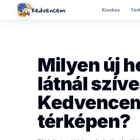
kedvencem
Kisokos
Tér
Milyen új h
látnál szív
Kedvence
térképen?