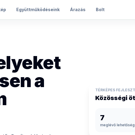
kép
Együttműködéseink
Árazás
Bolt
elyeket
esen a
m
TÉRKÉPES FEJLESZ
Közösségi öt
7
meglévő lehetőség