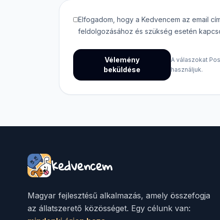
Elfogadom, hogy a Kedvencem az email címe
feldolgozásához és szükség esetén kapcsol
Vélemény
A válaszokat Pos
beküldése
használjuk.
kedvencem
Magyar fejlesztésű alkalmazás, amely összefogja
az állatszerető közösséget. Egy célunk van: