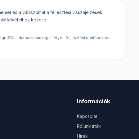
met és a válaszomat a fejlesztési visszajelzések
atfelvételhez kezelje.
tgreSQL adatbázisban rögzítjük, és fejlesztési döntésekhez
Információk
Kapcsolat
Rólunk írták
Hírek