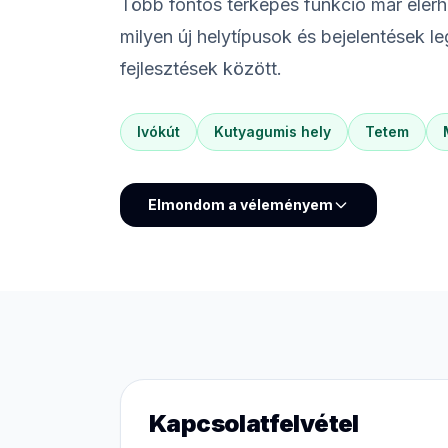
Több fontos térképes funkció már elérhe
milyen új helytípusok és bejelentések 
fejlesztések között.
Ivókút
Kutyagumis hely
Tetem
Elmondom a véleményem
Kapcsolatfelvétel