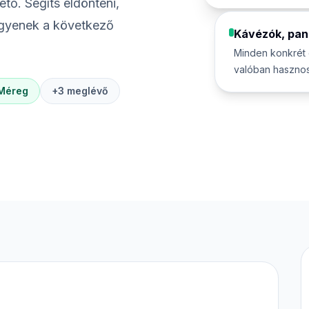
tő. Segíts eldönteni,
legyenek a következő
Kávézók, panz
Minden konkrét 
valóban hasznos
Méreg
+3 meglévő