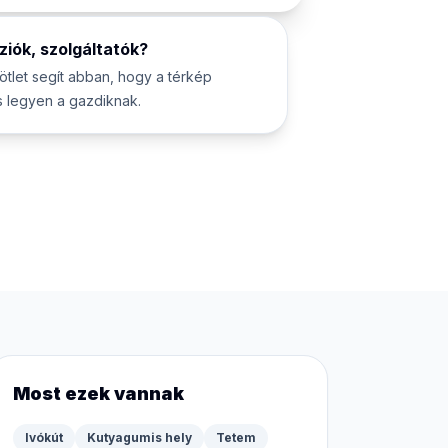
iók, szolgáltatók?
ötlet segít abban, hogy a térkép
 legyen a gazdiknak.
Most ezek vannak
Ivókút
Kutyagumis hely
Tetem