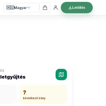
🇭🇺
Letöltés
Magyar
TÉS
letgyűjtés
?
következő irány