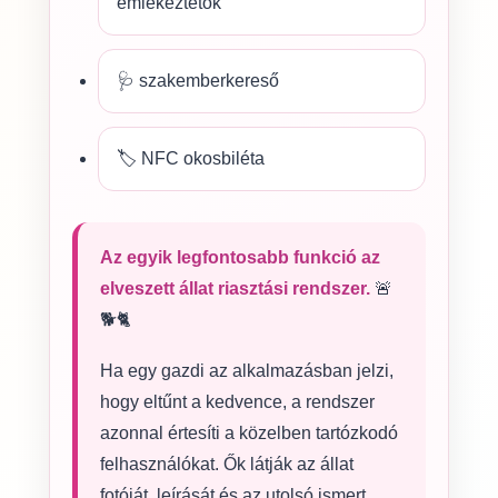
emlékeztetők
🩺 szakemberkereső
🏷️ NFC okosbiléta
Az egyik legfontosabb funkció az
elveszett állat riasztási rendszer.
🚨
🐕🐈
Ha egy gazdi az alkalmazásban jelzi,
hogy eltűnt a kedvence, a rendszer
azonnal értesíti a közelben tartózkodó
felhasználókat. Ők látják az állat
fotóját, leírását és az utolsó ismert