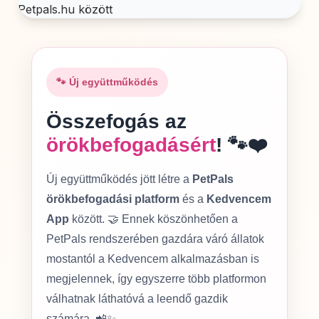
🐾 Új együttműködés
Összefogás az
örökbefogadásért
! 🐾❤️
Új együttműködés jött létre a
PetPals
örökbefogadási platform
és a
Kedvencem
App
között. 🤝 Ennek köszönhetően a
PetPals rendszerében gazdára váró állatok
mostantól a Kedvencem alkalmazásban is
megjelennek, így egyszerre több platformon
válhatnak láthatóvá a leendő gazdik
számára. 📲✨