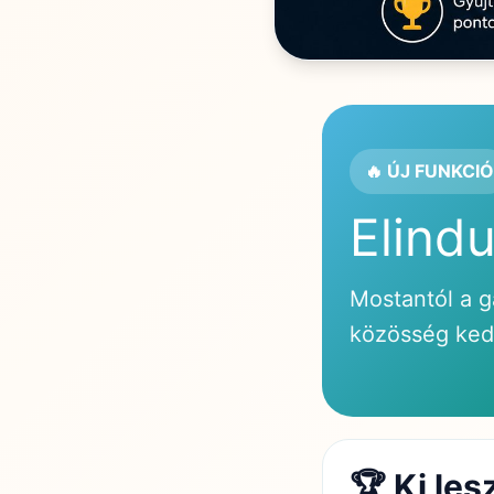
🔥 ÚJ FUNKCIÓ
Elind
Mostantól a g
közösség ked
🏆 Ki le