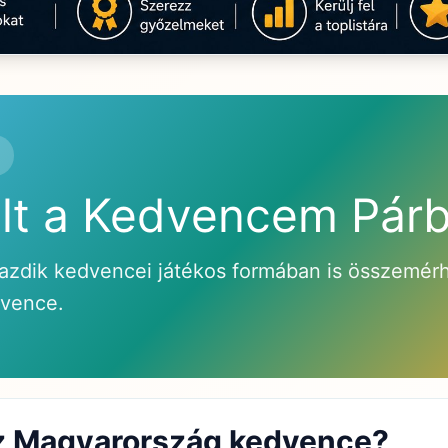
ult a Kedvencem Párb
azdik kedvencei játékos formában is összemérhe
vence.
sz Magyarország kedvence?