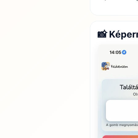
📸 Képe