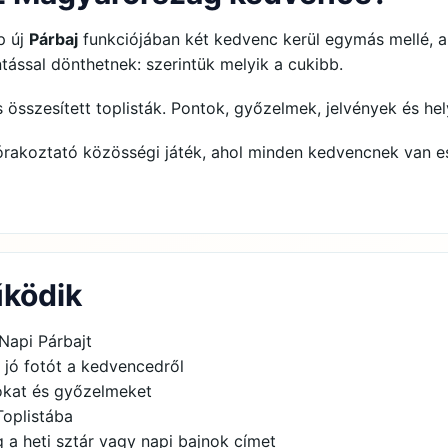
p új
Párbaj
funkciójában két kedvenc kerül egymás mellé, a
tással dönthetnek: szerintük melyik a cukibb.
és összesített toplisták. Pontok, győzelmek, jelvények és he
rakoztató közösségi játék, ahol minden kedvencnek van e
űködik
 Napi Párbajt
 jó fotót a kedvencedről
okat és győzelmeket
Toplistába
g a heti sztár vagy napi bajnok címet