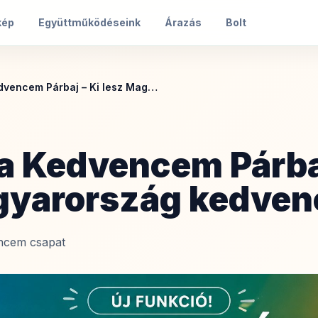
kép
Együttműködéseink
Árazás
Bolt
Elindult a Kedvencem Párbaj – Ki lesz Magyarország kedvence?
 a Kedvencem Párba
gyarország kedven
ncem csapat