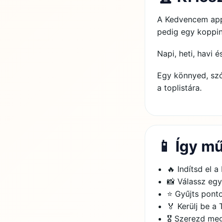
A Kedvencem ap
pedig egy koppin
Napi, heti, havi 
Egy könnyed, szó
a toplistára.
📱 Így m
🔥 Indítsd el a
📸 Válassz egy
⭐ Gyűjts pont
🏅 Kerülj be a 
🎖️ Szerezd me