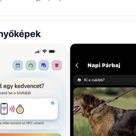
rnyőképek