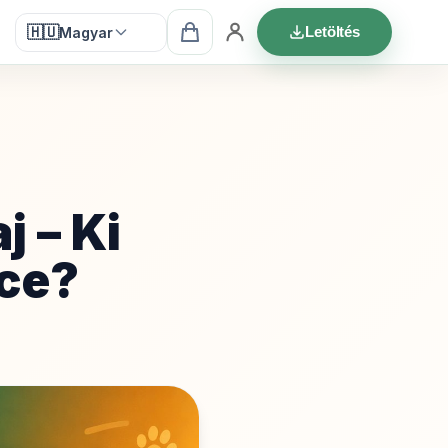
🇭🇺
Letöltés
Magyar
j – Ki
ce?