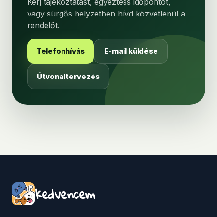
Kérj tájékoztatást, egyeztess időpontot,
vagy sürgős helyzetben hívd közvetlenül a
rendelőt.
Telefonhívás
E-mail küldése
Útvonaltervezés
kedvencem