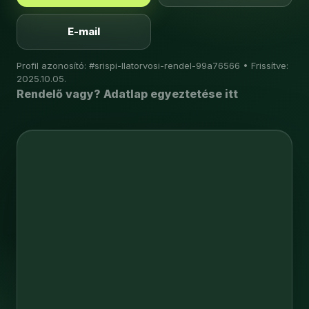
E-mail
Profil azonosító: #srispi-llatorvosi-rendel-99a76566 • Frissítve:
2025.10.05.
Rendelő vagy? Adatlap egyeztetése itt