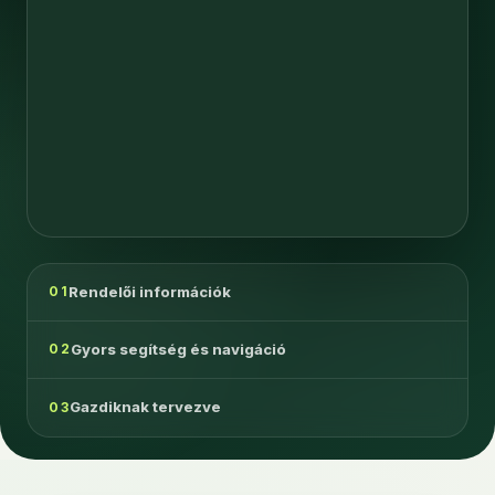
Rendelői információk
01
Gyors segítség és navigáció
02
Gazdiknak tervezve
03