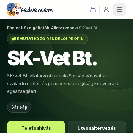
kedvencem
Főoldal
›
Szolgáltatók
›
Állatorvosok
›
SK-Vet Bt.
BEMUTATKOZÓ RENDELŐI PROFIL
SK-Vet Bt.
SK-Vet Bt. állatorvosi rendelő Sárisáp városában —
szakértő ellátás és gondoskodó segítség kedvenced
egészségéért.
Sárisáp
Telefonhívás
Útvonaltervezés