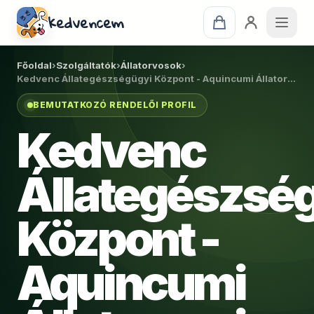
kedvencem
Főoldal
›
Szolgáltatók
›
Állatorvosok
›
Kedvenc Állategészségügyi Központ - Aquincumi Állatorvosi Rendelő
BEMUTATKOZÓ RENDELŐI PROFIL
Kedvenc
Állategészsé
Központ -
Aquincumi