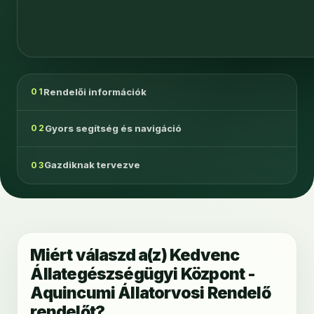
Rendelői információk
01
Gyors segítség és navigáció
02
Gazdiknak tervezve
03
Miért válaszd a(z) Kedvenc
Állategészségügyi Központ -
Aquincumi Állatorvosi Rendelő
rendelőt?