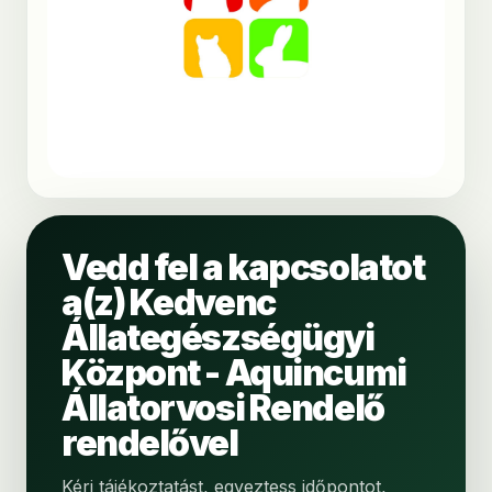
Vedd fel a kapcsolatot
a(z) Kedvenc
Állategészségügyi
Központ - Aquincumi
Állatorvosi Rendelő
rendelővel
Kérj tájékoztatást, egyeztess időpontot,