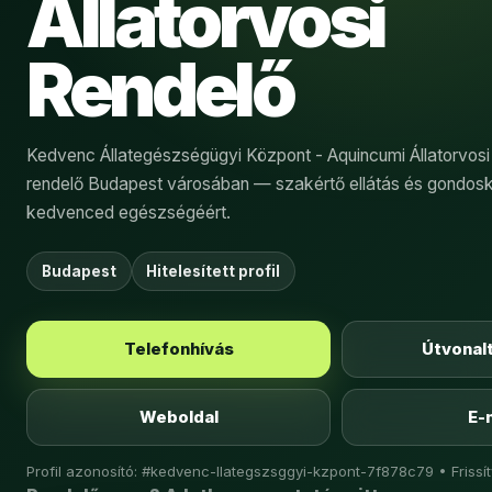
Állatorvosi
Rendelő
Kedvenc Állategészségügyi Központ - Aquincumi Állatorvosi 
rendelő Budapest városában — szakértő ellátás és gondos
kedvenced egészségéért.
Budapest
Hitelesített profil
Telefonhívás
Útvonal
Weboldal
E-
Profil azonosító: #kedvenc-llategszsggyi-kzpont-7f878c79 • Frissít