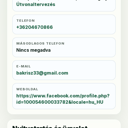
Útvonaltervezés
TELEFON
+36204670866
MÁSODLAGOS TELEFON
Nincs megadva
E-MAIL
bakrisz33@gmail.com
WEBOLDAL
https://www.facebook.com/profile.php?
id=100054600033782&locale=hu_HU