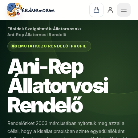
kedvencem
Főoldal
›
Szolgáltatók
›
Állatorvosok
›
Ani-Rep Állatorvosi Rendelő
BEMUTATKOZÓ RENDELŐI PROFIL
Ani-Rep
Állatorvosi
Rendelő
Rendelőnket 2003 márciusában nyitottuk meg azzal a
céllal, hogy a kisállat praxisban szinte egyedülállóként