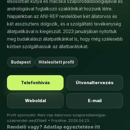
elsősorban kutya és macska szaporodásbiológiájával és
andrológiával foglalkozó szakklinikát hozzunk létre.
Napjainkban az ANI-REP rendelőben két állatorvos és
két asszisztens dolgozik, és a szolgáltató tevékenység
állatpatikával is kiegészült. 2023 januárjában nyitottuk
meg budakalászi állatpatikánkat is, hogy még szélesebb
körben szolgálhassuk az állatbarátokat.
Budapest
Hitelesített profil
Telefonhívás
Útvonaltervezés
Weboldal
E-mail
Profil azonosító: #ani-rep-llatorvosi-szaporodsbiolgiai-
szakrendel-aed31de6 • Frissítve: 2026.04.23.
Rendelő vagy? Adatlap egyeztetése itt