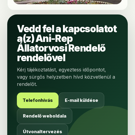
Vedd fel a kapcsolatot
a(z) Ani-Rep
Állatorvosi Rendelő
rendelővel
Kérj tájékoztatást, egyeztess időpontot,
vagy sürgős helyzetben hívd közvetlenül a
rendelőt.
Telefonhívás
E-mail küldése
Rendelő weboldala
Útvonaltervezés