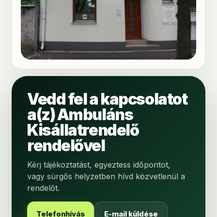
Vedd fel a kapcsolatot
a(z) Ambuláns
Kisállatrendelő
rendelővel
Kérj tájékoztatást, egyeztess időpontot,
vagy sürgős helyzetben hívd közvetlenül a
rendelőt.
Telefonhívás
E-mail küldése