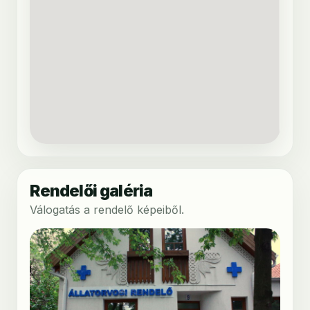
Rendelői galéria
Válogatás a rendelő képeiből.