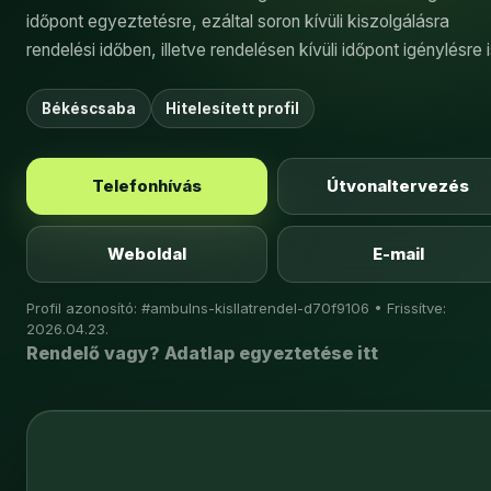
időpont egyeztetésre, ezáltal soron kívüli kiszolgálásra
rendelési időben, illetve rendelésen kívüli időpont igénylésre i
Békéscsaba
Hitelesített profil
Telefonhívás
Útvonaltervezés
Weboldal
E-mail
Profil azonosító: #ambulns-kisllatrendel-d70f9106 • Frissítve:
2026.04.23.
Rendelő vagy? Adatlap egyeztetése itt