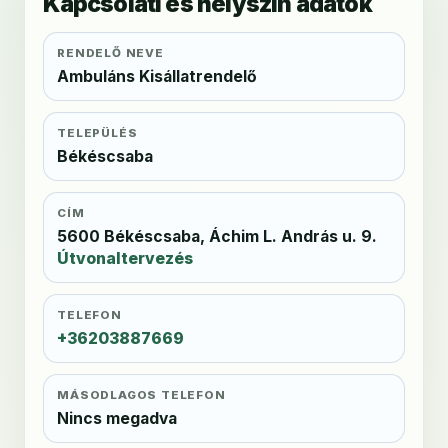
Kapcsolati és helyszín adatok
RENDELŐ NEVE
Ambuláns Kisállatrendelő
TELEPÜLÉS
Békéscsaba
CÍM
5600 Békéscsaba, Áchim L. András u. 9.
Útvonaltervezés
TELEFON
+36203887669
MÁSODLAGOS TELEFON
Nincs megadva