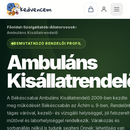
kedvencem
Főoldal
›
Szolgáltatók
›
Állatorvosok
›
Ambuláns Kisállatrendelő
BEMUTATKOZÓ RENDELŐI PROFIL
Ambuláns
Kisállatrendel
A Békéscsabai Ambuláns Kisállatrendelő 2009-ben kezdte
meg működését Békéscsabán az Áchim u. 9-ben. Rendelőn
tágas váróval, kezelő- és vizsgáló helyiséggel, jól felszerelt
műtővel és laborhelyiséggel rendelkezik. Várakozás és
sorbanállás nélkül is tudunk segíteni Önnek: lehetőség van